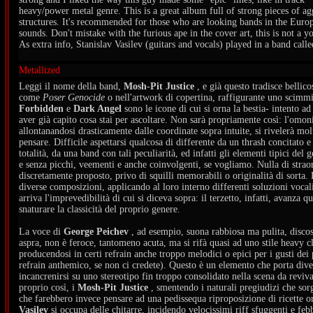
heavy/power metal genre. This is a great album full of strong pieces of a
structures. It's recommended for those who are looking bands in the Eur
sounds. Don't mistake with the furious ape in the cover art, this is not a
As extra info, Stanislav Vasilev (guitars and vocals) played in a band called
Metallized
Leggi il nome della band,
Mosh-Pit Justice
, e già questo tradisce bellico
come
Poser Genocide
o nell'artwork di copertina, raffigurante uno scim
Forbidden
e
Dark Angel
sono le icone di cui si orna la bestia- intento a
aver già capito cosa stai per ascoltare. Non sarà propriamente così: l'omon
allontanandosi drasticamente dalle coordinate sopra intuite, si rivelerà mol
pensare. Difficile aspettarsi qualcosa di differente da un thrash concitato e
totalità, da una band con tali peculiarità, ed infatti gli elementi tipici 
e senza picchi, veementi e anche coinvolgenti, se vogliamo. Nulla di straor
discretamente proposto, privo di squilli memorabili o originalità di sorta. D
diverse composizioni, applicando al loro interno differenti soluzioni vocal
arriva l'imprevedibilità di cui si diceva sopra: il terzetto, infatti, avanza 
snaturare la classicità del proprio genere.
La voce di
George Peichev
, ad esempio, suona rabbiosa ma pulita, discos
aspra, non è feroce, tantomeno acuta, ma si rifà quasi ad uno stile heavy cl
producendosi in certi refrain anche troppo melodici o epici per i gusti dei 
refrain anthemico, se non ci credete). Questo è un elemento che porta diver
incancrenirsi su uno stereotipo fin troppo consolidato nella scena da reviv
proprio così, i
Mosh-Pit Justice
, smentendo i naturali pregiudizi che sor
che farebbero invece pensare ad una pedissequa riproposizione di ricette orm
Vasilev
si occupa delle chitarre, incidendo velocissimi riff sfuggenti e febbr