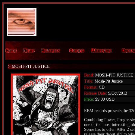
> MOSH-PIT JUSTICE
Band:
MOSH-PIT JUSTICE
Title:
Mosh-Pit Justice
Format:
CD
Release Date:
9/Oct/2013
Price:
$9.00 USD
EBM records presents the 32th
Combining Power, Progressi
one of the most interesting ol
Scene has to offer. After 2 se
release their debut album whi