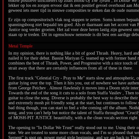
enkele positieve uitschieters op zoals
Blood Of The Tyrant
,
In Dollar We 
lekker op los en zorgen ervoor dat ik een positief gevoel overhoud aan
Mo
geweest iets meer tijd in nieuwe composities te steken dan de oude numm
Er zijn op compositorisch vlak nog stappen te zetten. Soms komen bepaalde
spanningsboog niet bepaald ten goed. Als er daarnaast aan het accent van
Justice
nog verder groeien. Het zal voor deze heren lastig zijn geweest om 
staan op te treden. Dit in ogenschouw nemende is dit best een aardige de
Metal Temple
In my opinion, there is nothing like a bit of good Thrash. Heavy, hard
nailed it for their debut. Bassist Mariyan G. teamed up with former band 
combines the best of Thrash, Power, and Progressive with a nice touch of 
strait away that there are certainly influences from all of these in there.
The first track “Celestial Cry - Pray to Me” starts slow and atmospheric, 
guitar lying over the top. Then it hits you, out of nowhere we have authen
from George Peichev . Almost flawlessly it moves into a Doom style interl
Towards the end of the song it cuts to a solo from Staffa Vasilev , Then 
guitar to close the song. Diverse is probably the best way to describe their
and extremely mosh pit friendly song at the start, but continues to follow
bad thing though, you can start to feel a vibe coming off the album. Nothin
song, and you can't help but notice the talent of Staffa throughout “Crucif
of MOSH-PIT JUSTICE beautifully, with a the clean vocals section right in
The opening to “In Dollar We Trust” really stood out to me. Using their o
ease. We are treated to some more clean vocals, and I'm so pleased that 
Serpent” is spot on, power metal style beginning, and we are back to Thra