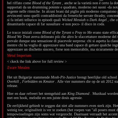
bel riffato come
Blood of the Tyrant
, anche se la varietà non è certo la d
supportati da un drumming potente e quadrato, moderno nei suoni -da notare
urgente nelle ritmiche. In alcuni brani dal piglio più moderno compaiono 
avvincenti sono quelli contraddistinti da frenetiche serrate thrashy, concen
si fa infatti tellurico in episodi quali
Wicked Messiah
o
Dark Angel
, che 
dinamitardo capace di far sussultare -e non poco- il disco in coda.
Le tracce iniziali come
Blood of the Tyrant
o
Pray to Me
erano state effi
Blood We Trust
aveva delineato più che altro le sfaccettature moderne del t
prevale dunque una sensazione di piacevole sorpresa: chi si aspetta la clas
mentre chi ha voglia di apprezzare una band capace di gettare qualche ingr
apprezzare un dischetto sincero, forse non memorabile, ma sicuramente de
Metal Imperium
< ckeck the link above for full review >
Zware Metalen
Het uit Bulgarije stammende
Mosh-Pit-Justice
brengt heerlijke old school
Overkill
,
Forbidden
en
Kreator
. Alle vier nummers die op de uit 2012 
release.
Hier en daar refreert het stemgeluid aan
King Diamond
. Muzikaal worden 
met een hook, melodie en een juiste dosis agressie.
De eerlijkheid gebiedt te zeggen dat niet alle nummers even sterk zijn. 
weinig toe, originaliteit is ver te zoeken (het roepen van “all posers must 
tempowisselingen zijn soms wat vergezocht. Daarnaast verraadt het accent 