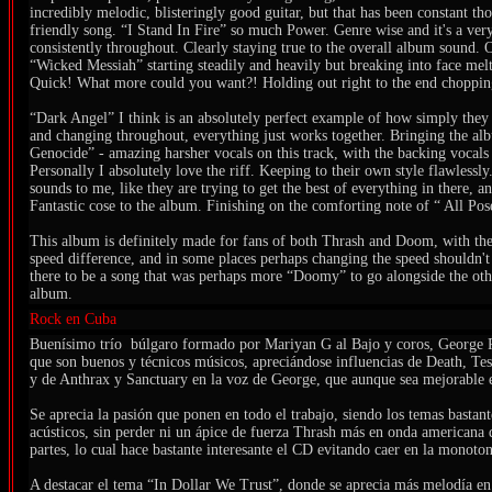
incredibly melodic, blisteringly good guitar, but that has been constant t
friendly song. “I Stand In Fire” so much Power. Genre wise and it's a ver
consistently throughout. Clearly staying true to the overall album sound. 
“Wicked Messiah” starting steadily and heavily but breaking into face mel
Quick! What more could you want?! Holding out right to the end chopping
“Dark Angel” I think is an absolutely perfect example of how simply they
and changing throughout, everything just works together. Bringing the alb
Genocide” - amazing harsher vocals on this track, with the backing vocals
Personally I absolutely love the riff. Keeping to their own style flawlessly
sounds to me, like they are trying to get the best of everything in there, a
Fantastic cose to the album. Finishing on the comforting note of “ All Pos
This album is definitely made for fans of both Thrash and Doom, with the
speed difference, and in some places perhaps changing the speed shouldn'
there to be a song that was perhaps more “Doomy” to go alongside the othe
album.
Rock en Cuba
Buenísimo trío búlgaro formado por Mariyan G al Bajo y coros, George Pei
que son buenos y técnicos músicos, apreciándose influencias de Death, Test
y de Anthrax y Sanctuary en la voz de George, que aunque sea mejorable e
Se aprecia la pasión que ponen en todo el trabajo, siendo los temas bastan
acústicos, sin perder ni un ápice de fuerza Thrash más en onda american
partes, lo cual hace bastante interesante el CD evitando caer en la monoton
A destacar el tema “In Dollar We Trust”, donde se aprecia más melodía en